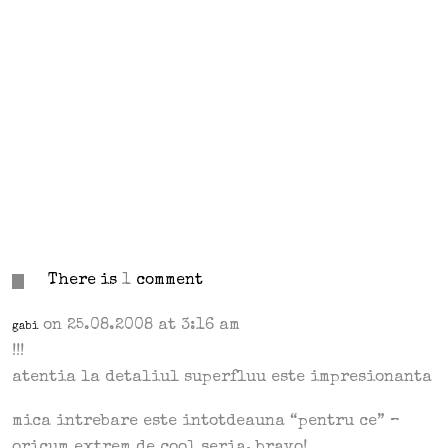
There is
1
comment
on 25.08.2008 at 3:16 am
gabi
!!!
atentia la detaliul superfluu este impresionanta
mica intrebare este intotdeauna “pentru ce” –
oricum extrem de cool seria, bravo!