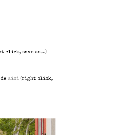
ht click, save as…)
e de
aici
(right click,