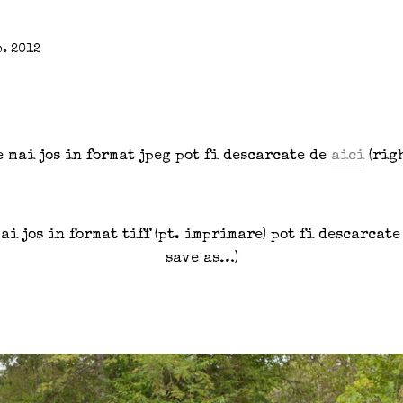
p. 2012
 mai jos in format jpeg pot fi descarcate de
aici
(rig
i jos in format tiff (pt. imprimare) pot fi descarcat
save as…)